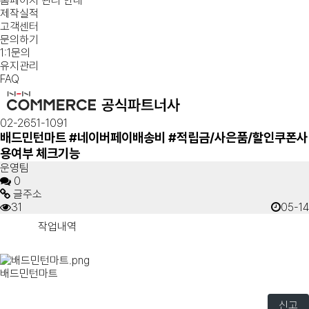
홈페이지 관리 안내
제작실적
고객센터
문의하기
1:1문의
유지관리
FAQ
02-2651-1091
배드민턴마트 #네이버페이배송비 #적립금/사은품/할인쿠폰사
용여부 체크기능
운영팀
0
글주소
31
05-14
작업내역
배드민턴마트
신고