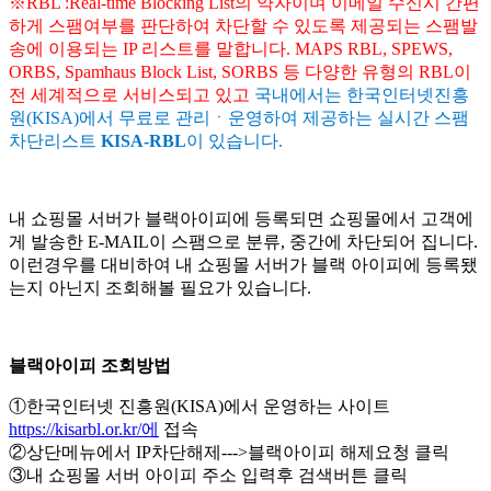
※RBL :Real-time Blocking List의 약자이며 이메일 수신시 간편
하게 스팸여부를 판단하여 차단할 수 있도록 제공되는 스팸발
송에 이용되는 IP 리스트를 말합니다. MAPS RBL, SPEWS,
ORBS, Spamhaus Block List, SORBS 등 다양한 유형의 RBL이
전 세계적으로 서비스되고 있고
국내에서는 한국인터넷진흥
원(KISA)에서 무료로 관리ㆍ운영하여 제공하는 실시간 스팸
차단리스트
KISA-RBL
이 있습니다.
내 쇼핑몰 서버가 블랙아이피에 등록되면 쇼핑몰에서 고객에
게 발송한 E-MAIL이 스팸으로 분류, 중간에 차단되어 집니다.
이런경우를 대비하여 내 쇼핑몰 서버가 블랙 아이피에 등록됐
는지 아닌지 조회해볼 필요가 있습니다.
블랙아이피 조회방법
①한국인터넷 진흥원(KISA)에서 운영하는 사이트
https://kisarbl.or.kr/에
접속
②상단메뉴에서 IP차단해제--->블랙아이피 해제요청 클릭
③내 쇼핑몰 서버 아이피 주소 입력후 검색버튼 클릭