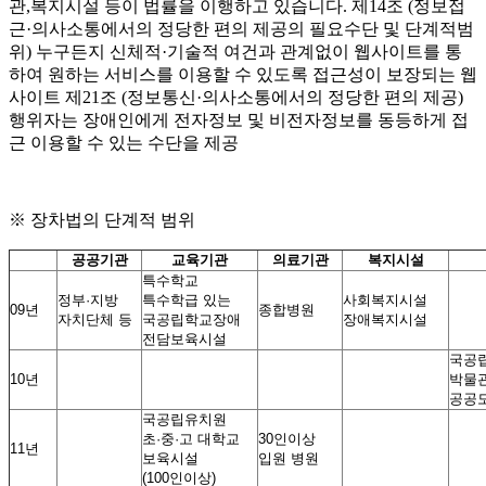
관,복지시설 등이 법률을 이행하고 있습니다. 제14조 (정보접
근·의사소통에서의 정당한 편의 제공의 필요수단 및 단계적범
위) 누구든지 신체적·기술적 여건과 관계없이 웹사이트를 통
하여 원하는 서비스를 이용할 수 있도록 접근성이 보장되는 웹
사이트 제21조 (정보통신·의사소통에서의 정당한 편의 제공)
행위자는 장애인에게 전자정보 및 비전자정보를 동등하게 접
근 이용할 수 있는 수단을 제공
※ 장차법의 단계적 범위
공공기관
교육기관
의료기관
복지시설
특수학교
정부·지방
특수학급 있는
사회복지시설
09년
종합병원
자치단체 등
국공립학교장애
장애복지시설
전담보육시설
국공
10년
박물
공공
국공립유치원
초·중·고 대학교
30인이상
11년
보육시설
입원 병원
(100인이상)