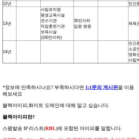
12년
민간
사립유치원
평생교육시설
연수기관
30인이하
13년
체육
직업훈련기관
입원 병원
보육시설
(100인이하)
민간
소공연
14년
영화관
사립
*정보에 만족하시나요? 부족하시다면
1:1문의 게시판
을 이용
해보세요
블랙아이피,화이트 도메인에 대해 알고 싶습니다.
블랙아이피란?
스팸발송 IP 리스트(
RBL
)에 포함된 아이피를 말합니다.