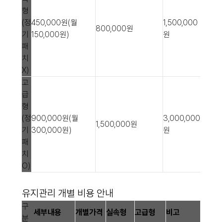
형
(정
450,000원(월
1,500,000
800,000원
기
150,000원)
원
패
치
X)
고
급
형
(정
900,000원(월
3,000,000
1,500,000원
기
300,000원)
원
패
치
O)
유지관리 개별 비용 안내
구
세부내용
개별가격
실속형
고급형
비고
분