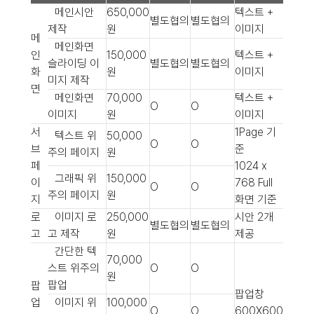
메인시안
650,000
텍스트 +
별도협의
별도협의
제작
원
이미지
메
메인화면
인
150,000
텍스트 +
슬라이딩 이
별도협의
별도협의
화
원
이미지
미지 제작
면
메인화면
70,000
텍스트 +
O
O
이미지
원
이미지
서
1Page 기
텍스트 위
50,000
O
O
브
준
주의 페이지
원
페
1024 x
그래픽 위
150,000
이
768 Full
O
O
주의 페이지
원
지
화면 기준
로
이미지 로
250,000
시안 2개
별도협의
별도협의
고
고 제작
원
제공
간단한 텍
70,000
스트 위주의
O
O
원
팝업
팝
팝업창
업
이미지 위
100,000
O
O
600X600