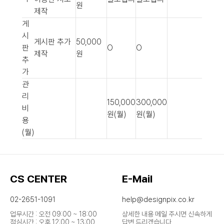
원
제작
게
시
게시판 추가
50,000
판
O
O
제작
원
추
가
관
리
150,000
300,000
비
원(월)
원(월)
용
(월)
CS CENTER
E-Mail
02-2651-1091
help@designpix.co.kr
업무시간 : 오전 09:00 ~ 18:00
상세한 내용 메일 주시면 신속하게
점심시간 : 오후 12:00 ~ 13:00
답변 드리겠습니다.