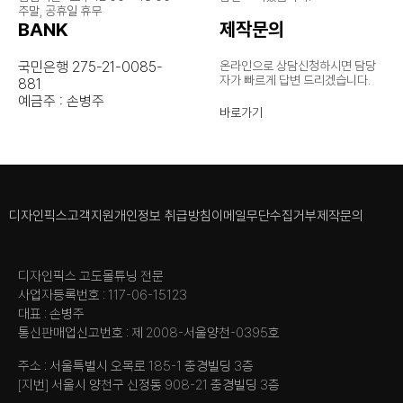
주말, 공휴일 휴무
BANK
제작문의
국민은행 275-21-0085-
온라인으로 상담신청하시면 담당
자가
빠르게 답변 드리겠습니다.
881
예금주 : 손병주
바로가기
디자인픽스
고객지원
개인정보 취급방침
이메일무단수집거부
제작문의
디자인픽스 고도몰튜닝 전문
사업자등록번호 : 117-06-15123
대표 : 손병주
통신판매업신고번호 : 제 2008-서울양천-0395호
주소 : 서울특별시 오목로 185-1 충경빌딩 3층
[지번] 서울시 양천구 신정동 908-21 충경빌딩 3층