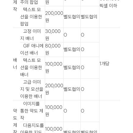
제
주의 팝업
원
픽셀 이하
작
텍스트 모
200,000
션을 이용한
별도협의
별도협의
원
팝업
고정 이미
30,000
O
O
지 배너
원
GIF 애니메
80,000
별도협의
O
이션 배너
원
배
텍스트 모
1개당
100,000
너
션을 이용한
별도협의
O
원
배너
고급 이미
200,000
지 및 모션을
별도협의
O
원
이용한 배너
이미지를
100,000
약
통한 약도 제
O
O
원
도
작
제
다음지도를
100,000
작
이용한 지도
별도협의
별도협의