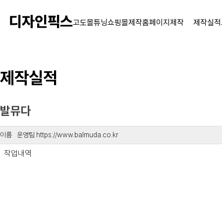
고도몰튜닝
쇼핑몰제작
홈페이지제작
제작실적
제작실적
발뮤다
운영팀 https://www.balmuda.co.kr
작업내역