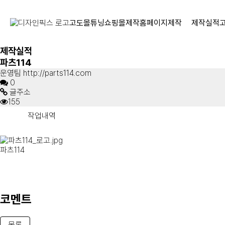
고도몰튜닝
쇼핑몰제작
홈페이지제작
제작실적
제작실적
파츠114
운영팀 http://parts114.com
0
글주소
155
작업내역
파츠114
코멘트
목록