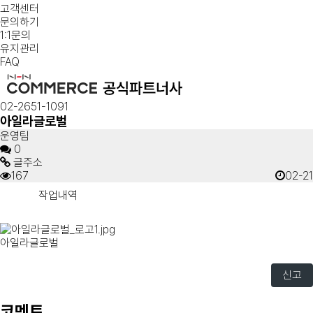
고객센터
문의하기
1:1문의
유지관리
FAQ
02-2651-1091
아일라글로벌
운영팀
0
글주소
167
02-21
작업내역
아일라글로벌
신고
코멘트