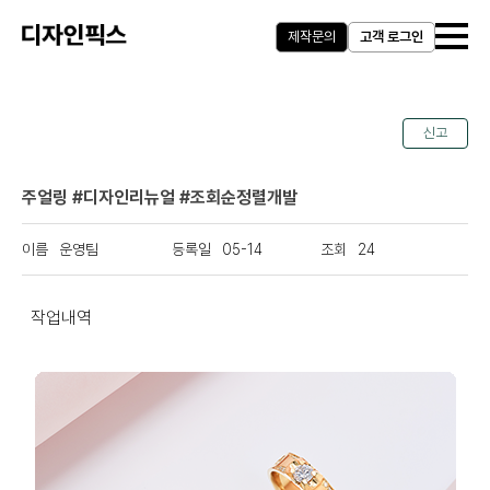
제작문의
고객 로그인
신고
주얼링 #디자인리뉴얼 #조회순정렬개발
운영팀
05-14
24
작업내역