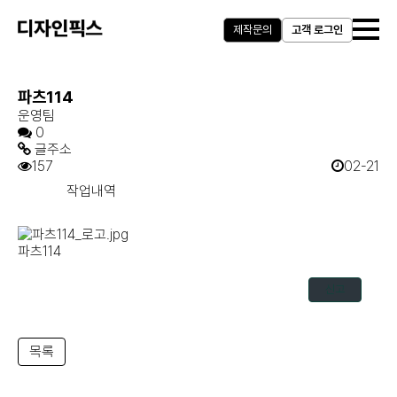
제작문의
고객 로그인
파츠114
운영팀
0
글주소
157
02-21
작업내역
파츠114
신고
목록