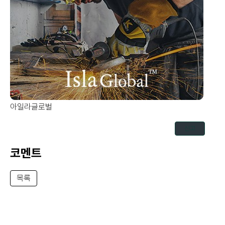
아일라글로벌
신고
코멘트
목록