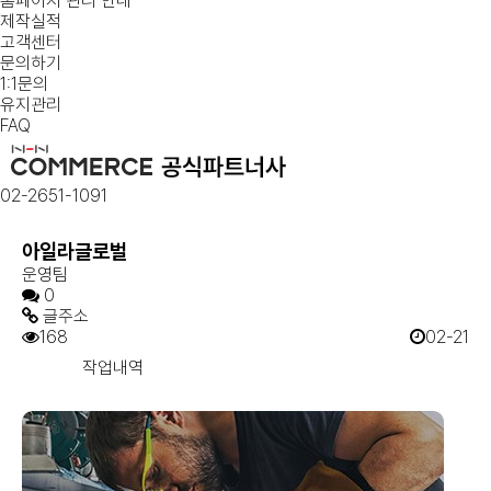
홈페이지 관리 안내
제작실적
고객센터
문의하기
1:1문의
유지관리
FAQ
02-2651-1091
아일라글로벌
운영팀
0
글주소
168
02-21
작업내역