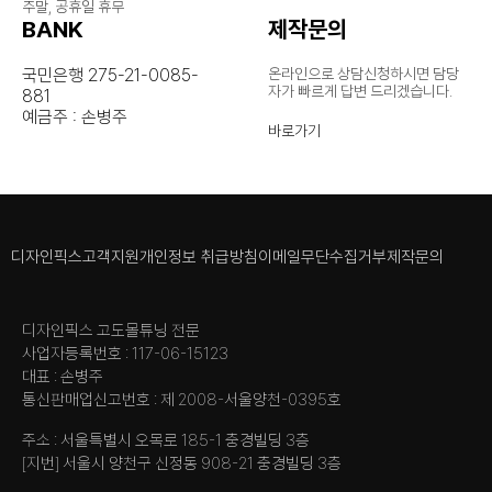
주말, 공휴일 휴무
BANK
제작문의
국민은행 275-21-0085-
온라인으로 상담신청하시면 담당
자가
빠르게 답변 드리겠습니다.
881
예금주 : 손병주
바로가기
디자인픽스
고객지원
개인정보 취급방침
이메일무단수집거부
제작문의
디자인픽스 고도몰튜닝 전문
사업자등록번호 : 117-06-15123
대표 : 손병주
통신판매업신고번호 : 제 2008-서울양천-0395호
주소 : 서울특별시 오목로 185-1 충경빌딩 3층
[지번] 서울시 양천구 신정동 908-21 충경빌딩 3층