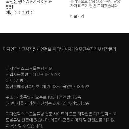
국민은행 275-21-0085-
온라인으로 상담신청하시면 담당
자가
빠르게 답변 드리겠습니다.
881
예금주 : 손병주
바로가기
디자인픽스
고객지원
개인정보 취급방침
이메일무단수집거부
제작문의
디자인픽스 고도몰튜닝 전문
사업자등록번호 : 117-06-15123
대표 : 손병주
통신판매업신고번호 : 제 2008-서울양천-0395호
주소 : 서울특별시 오목로 185-1 충경빌딩 3층
[지번] 서울시 양천구 신정동 908-21 충경빌딩 3층
디자인픽스 고도몰튜닝 전문 사이트의 모든 저작권은 디자인픽스 고
도몰튜닝 전문에 있습니다. 이곳의 모든 이미지 및 컨텐츠를 허가없
이 복사할 수 없습니다.