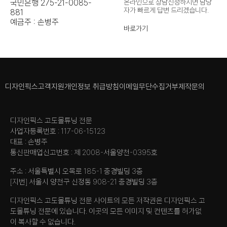
국민은행 275-21-0085-
온라인으로 상담신청하시면 담당
자가
빠르게 답변 드리겠습니다.
881
예금주 : 손병주
바로가기
디자인픽스
고객지원
개인정보 취급방침
이메일무단수집거부
제작문의
디자인픽스 고도몰튜닝 전문
사업자등록번호 : 117-06-15123
대표 : 손병주
통신판매업신고번호 : 제 2008-서울양천-0395호
주소 : 서울특별시 오목로 185-1 충경빌딩 3층
[지번] 서울시 양천구 신정동 908-21 충경빌딩 3층
디자인픽스 고도몰튜닝 전문 사이트의 모든 저작권은 디자인픽스 고
도몰튜닝 전문에 있습니다. 이곳의 모든 이미지 및 컨텐츠를 허가없
이 복사할 수 없습니다.