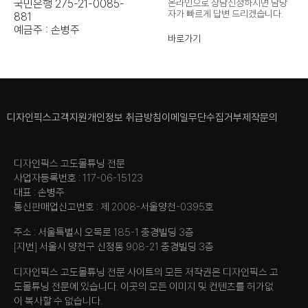
국민은행 275-21-0085-
온라인으로 상담신청하시면 담당
자가
빠르게 답변 드리겠습니다.
881
예금주 : 손병주
바로가기
디자인픽스
고객지원
개인정보 취급방침
이메일무단수집거부
제작문의
디자인픽스 고도몰튜닝 전문
사업자등록번호 : 117-06-15123
대표 : 손병주
통신판매업신고번호 : 제 2008-서울양천-0395호
주소 : 서울특별시 오목로 185-1 충경빌딩 3층
[지번] 서울시 양천구 신정동 908-21 충경빌딩 3층
디자인픽스 고도몰튜닝 전문 사이트의 모든 저작권은 디자인픽스 고
도몰튜닝 전문에 있습니다. 이곳의 모든 이미지 및 컨텐츠를 허가없
이 복사할 수 없습니다.