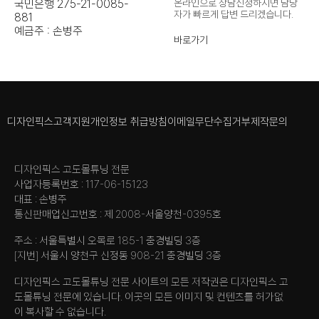
국민은행 275-21-0085-
온라인으로 상담신청하시면 담당
자가
빠르게 답변 드리겠습니다.
881
예금주 : 손병주
바로가기
디자인픽스
고객지원
개인정보 취급방침
이메일무단수집거부
제작문의
디자인픽스 고도몰튜닝 전문
사업자등록번호 : 117-06-15123
대표 : 손병주
통신판매업신고번호 : 제 2008-서울양천-0395호
주소 : 서울특별시 오목로 185-1 충경빌딩 3층
[지번] 서울시 양천구 신정동 908-21 충경빌딩 3층
디자인픽스 고도몰튜닝 전문 사이트의 모든 저작권은 디자인픽스 고
도몰튜닝 전문에 있습니다. 이곳의 모든 이미지 및 컨텐츠를 허가없
이 복사할 수 없습니다.