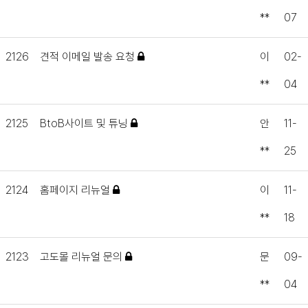
**
07
2126
견적 이메일 발송 요청
이
02-
**
04
2125
BtoB사이트 및 튜닝
안
11-
**
25
2124
홈페이지 리뉴얼
이
11-
**
18
2123
고도몰 리뉴얼 문의
문
09-
**
04