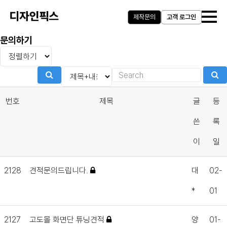
제작문의
고객 로그인
문의하기
번호
제목
글
등
쓴
록
이
일
2128
견적문의드립니다.
대
02-
*
01
2127
고도몰 화면단 튜닝견적
양
01-