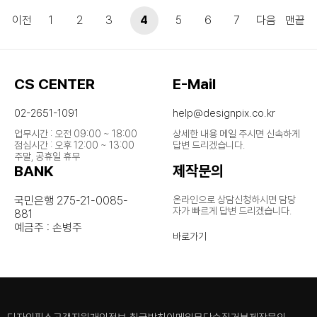
이전
1
2
3
4
5
6
7
다음
맨끝
CS CENTER
E-Mail
02-2651-1091
help@designpix.co.kr
업무시간 : 오전 09:00 ~ 18:00
상세한 내용 메일 주시면 신속하게
점심시간 : 오후 12:00 ~ 13:00
답변 드리겠습니다.
주말, 공휴일 휴무
BANK
제작문의
국민은행 275-21-0085-
온라인으로 상담신청하시면 담당
자가
빠르게 답변 드리겠습니다.
881
예금주 : 손병주
바로가기