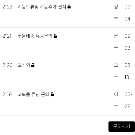
2122
기능오류및 기능추가 견적
정
09-
**
04
2121
묶음배송 튜닝문의
문
09-
**
03
2120
고신혁
고
08-
**
13
2119
고도몰 튜닝 문의
이
06-
**
27
문의하기