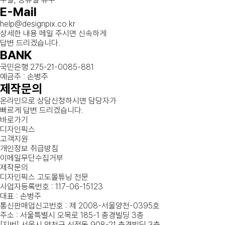
E-Mail
help@designpix.co.kr
상세한 내용 메일 주시면 신속하게
답변 드리겠습니다.
BANK
국민은행 275-21-0085-881
예금주 : 손병주
제작문의
온라인으로 상담신청하시면 담당자가
빠르게 답변 드리겠습니다.
바로가기
디자인픽스
고객지원
개인정보 취급방침
이메일무단수집거부
제작문의
디자인픽스 고도몰튜닝 전문
사업자등록번호 : 117-06-15123
대표 : 손병주
통신판매업신고번호 : 제 2008-서울양천-0395호
주소 : 서울특별시 오목로 185-1 충경빌딩 3층
[지번] 서울시 양천구 신정동 908-21 충경빌딩 3층