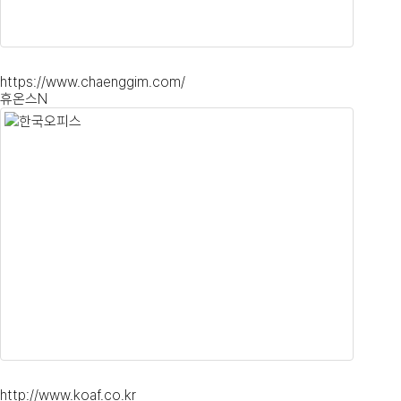
https://www.chaenggim.com/
휴온스N
http://www.koaf.co.kr