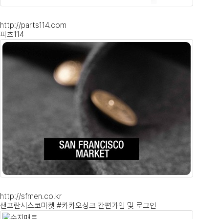
http://parts114.com
파츠114
http://sfmen.co.kr
샌프란시스코마켓 #카카오싱크 간편가입 및 로그인