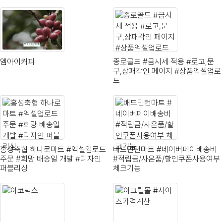
엠아이커피
종로골드 #금시세 적용 #로고,문
구,상패각인 페이지 #상품엑셀업로
드
홍성축협 하나로마트 #엑셀업로드
배드민턴마트 #네이버페이배송비
주문 #희망 배송일 개발 #디자인
#적립금/사은품/할인쿠폰사용여부
퍼블리싱
체크기능